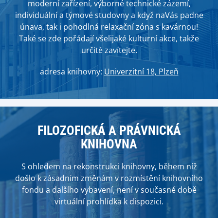
moderní zařízení, výborné technické zázemí,
individuální a týmové studovny a když naVás padne
únava, tak i pohodlná relaxační zóna s kavárnou!
Také se zde pořádají všelijaké kulturní akce, takže
určitě zavítejte.
adresa knihovny:
Univerzitní 18, Plzeň
FILOZOFICKÁ A PRÁVNICKÁ
KNIHOVNA
S ohledem na rekonstrukci knihovny, během níž
došlo k zásadním změnám v rozmístění knihovního
fondu a dalšího vybavení, není v současné době
virtuální prohlídka k dispozici.