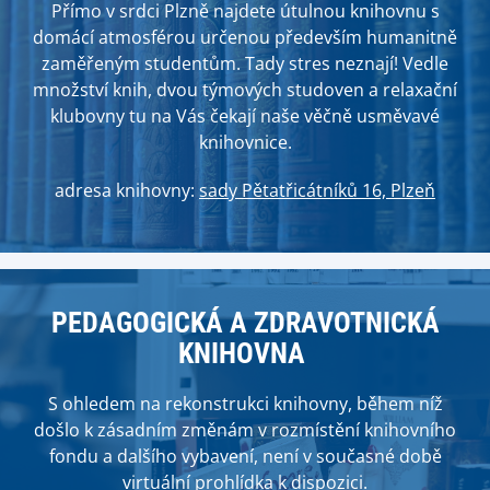
Přímo v srdci Plzně najdete útulnou knihovnu s
domácí atmosférou určenou především humanitně
zaměřeným studentům. Tady stres neznají! Vedle
množství knih, dvou týmových studoven a relaxační
klubovny tu na Vás čekají naše věčně usměvavé
knihovnice.
adresa knihovny:
sady Pětatřicátníků 16, Plzeň
PEDAGOGICKÁ A ZDRAVOTNICKÁ
KNIHOVNA
S ohledem na rekonstrukci knihovny, během níž
došlo k zásadním změnám v rozmístění knihovního
fondu a dalšího vybavení, není v současné době
virtuální prohlídka k dispozici.