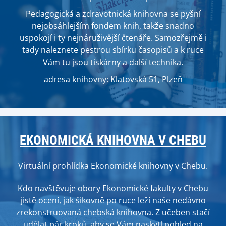
Pedagogická a zdravotnická knihovna se pyšní
nejobsáhlejším fondem knih, takže snadno
uspokojí i ty nejnáruživější čtenáře. Samozřejmě i
tady naleznete pestrou sbírku časopisů a k ruce
Vám tu jsou tiskárny a další technika.
adresa knihovny:
Klatovská 51, Plzeň
EKONOMICKÁ KNIHOVNA V CHEBU
Virtuální prohlídka Ekonomické knihovny v Chebu.
Kdo navštěvuje obory Ekonomické fakulty v Chebu
jistě ocení, jak šikovně po ruce leží naše nedávno
zrekonstruovaná chebská knihovna. Z učeben stačí
udělat pár kroků, aby se Vám naskytl pohled na