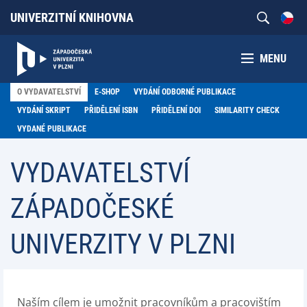
UNIVERZITNÍ KNIHOVNA
MENU
O VYDAVATELSTVÍ
E-SHOP
VYDÁNÍ ODBORNÉ PUBLIKACE
VYDÁNÍ SKRIPT
PŘIDĚLENÍ ISBN
PŘIDĚLENÍ DOI
SIMILARITY CHECK
VYDANÉ PUBLIKACE
VYDAVATELSTVÍ
ZÁPADOČESKÉ
UNIVERZITY V PLZNI
Naším cílem je umožnit pracovníkům a pracovištím