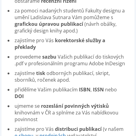
obstaráme
recenzní řízení
za pomoci nadaných studentů Fakulty designu a
umění Ladislava Sutnara Vám pomůžeme s
grafickou úpravou publikací
(návrh obálky,
grafický design knihy apod.)
zajistíme pro Vás
korektorské služby a
překlady
provedeme
sazbu
Vašich publikací do tiskových
.pdf v profesionálním programu Adobe InDesign
zajistíme
tisk
odborných publikací, skript,
sborníků, ročenek apod.
přidělíme Vašim publikacím
ISBN
,
ISSN
nebo
DOI
ujmeme se
rozeslání povinných výtisků
knihovnám v ČR a splníme za Vás nabídkovou
povinnost
zajistíme pro Vás
distribuci publikací
(v našem
e-shopu
, v
prodejnách
vydavatelství,