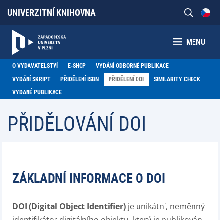
UNIVERZITNÍ KNIHOVNA
MENU
O VYDAVATELSTVÍ
E-SHOP
VYDÁNÍ ODBORNÉ PUBLIKACE
VYDÁNÍ SKRIPT
PŘIDĚLENÍ ISBN
PŘIDĚLENÍ DOI
SIMILARITY CHECK
VYDANÉ PUBLIKACE
PŘIDĚLOVÁNÍ DOI
ZÁKLADNÍ INFORMACE O DOI
DOI (Digital Object Identifier)
je unikátní, neměnný
identifikátor digitálního objektu, který je publikován