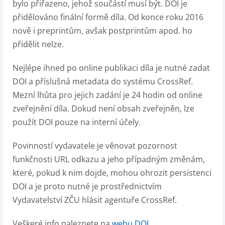
bylo přiřazeno, jehož součástí musí být. DOI je
přidělováno finální formě díla. Od konce roku 2016
nově i preprintům, avšak postprintům apod. ho
přidělit nelze.
Nejlépe ihned po online publikaci díla je nutné zadat
DOI a příslušná metadata do systému CrossRef.
Mezní lhůta pro jejich zadání je 24 hodin od online
zveřejnění díla. Dokud není obsah zveřejněn, lze
použít DOI pouze na interní účely.
Povinností vydavatele je věnovat pozornost
funkčnosti URL odkazu a jeho případným změnám,
které, pokud k nim dojde, mohou ohrozit persistenci
DOI a je proto nutné je prostřednictvím
Vydavatelství ZČU hlásit agentuře CrossRef.
Veškeré info naleznete na
webu DOI
.