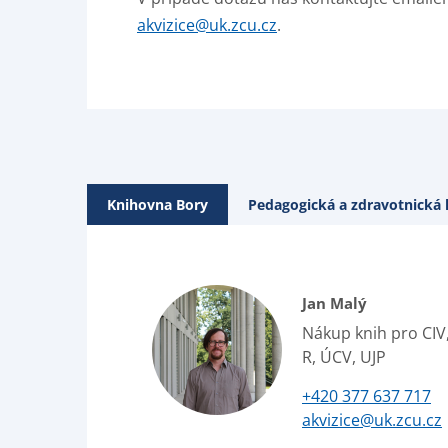
akvizice@uk.zcu.cz
.
Knihovna Bory
Pedagogická a zdravotnická
Jan Malý
Nákup knih pro CIV,
R, ÚCV, UJP
+420 377 637 717
akvizice@uk.zcu.cz