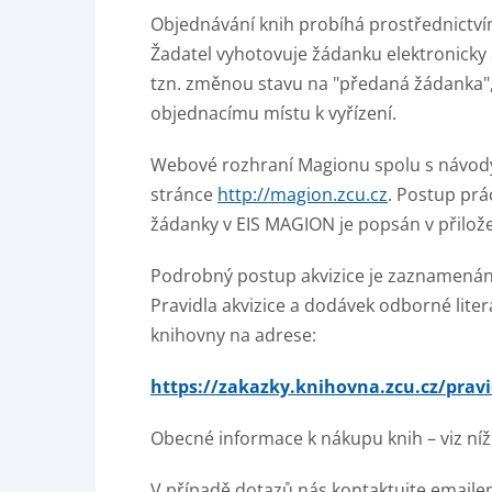
Objednávání knih probíhá prostřednictv
Žadatel vyhotovuje žádanku elektronicky 
tzn. změnou stavu na "předaná žádanka"
objednacímu místu k vyřízení.
Webové rozhraní Magionu spolu s návod
stránce
http://magion.zcu.cz
. Postup prá
žádanky v EIS MAGION je popsán v přil
Podrobný postup akvizice je zaznamená
Pravidla akvizice a dodávek odborné liter
knihovny na adrese:
https://zakazky.knihovna.zcu.cz/pravi
Obecné informace k nákupu knih – viz níž
V případě dotazů nás kontaktujte email