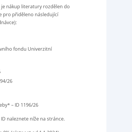
je nákup literatury rozdělen do
e pro přiděleno následující
dnávce):
ovního fondu Univerzitní
6
194/26
řeby* – ID 1196/26
 ID naleznete níže na stránce.