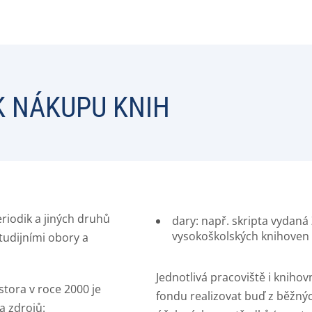
K NÁKUPU KNIH
riodik a jiných druhů
dary: např. skripta vydaná
vysokoškolských knihoven
tudijními obory a
Jednotlivá pracoviště i knih
tora v roce 2000 je
fondu realizovat buď z běžný
a zdrojů: