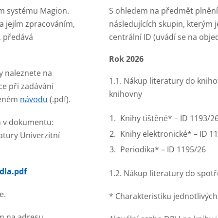
ím systému Magion.
S ohledem na předmět plnění 
a jejím zpracováním,
následujících skupin, kterým j
, předává
centrální ID (uvádí se na obje
Rok 2026
y naleznete na
1.1. Nákup literatury do knih
ce při zadávání
knihovny
oženém
návodu
(.pdf).
Knihy tištěné* – ID 1193/2
n v dokumentu:
Knihy elektronické* – ID 1
atury Univerzitní
Periodika* – ID 1195/26
dla.pdf
1.2. Nákup literatury do spot
e.
* Charakteristiku jednotlivých
em na adresu