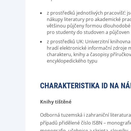
z prostředků jednotlivých pracovišť: j
nákupy literatury pro akademické praco
většinou půjčeny formou dlouhodobé v
pro studenty do studoven a půjčoven
z prostředků UK: Univerzitní knihovn
hradí elektronické informační zdroje
charakteru, knihy a časopisy příručko
encyklopedického typu
CHARAKTERISTIKA ID NA NÁ
Knihy tištěné
Odborná tuzemská i zahraniční literatura,
případů přidělené číslo ISBN – monografie
monografie, učebnice a skripta, slovníky,