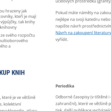
účelových prostředků (granty
sou hrazeny jak
Pokud máte náměty na zakoupe
vníky, kteří je mají
nejlépe na svoji katedru nebo
ýpůjčky, tak knihy
napište návrh prostřednictv
 knihovny
Návrh na zakoupení literatur
a ze svého rozpočtu
vyřídit.
 multioborového
vého a
KUP KNIH
Periodika
Odborné časopisy (v tištěné i
 které je ve většině
zahraniční), které ve většině 
, kolektivní
tisk, další publikace vycházej
 encyklopedie, atlasy