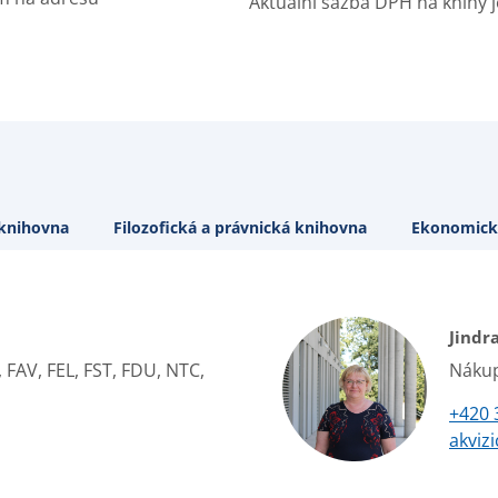
Aktuální sazba DPH na knihy j
 knihovna
Filozofická a právnická knihovna
Ekonomick
Jindr
 FAV, FEL, FST, FDU, NTC,
Nákup
+420 
akviz