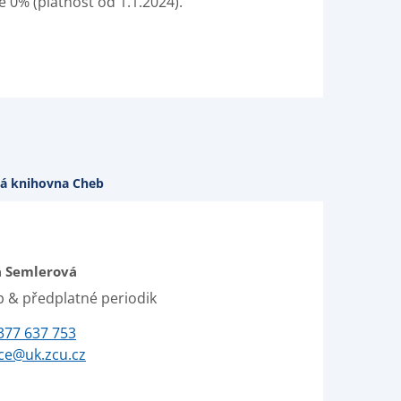
e 0% (platnost od 1.1.2024).
á knihovna Cheb
a Semlerová
 & předplatné periodik
377 637 753
ice@uk.zcu.cz