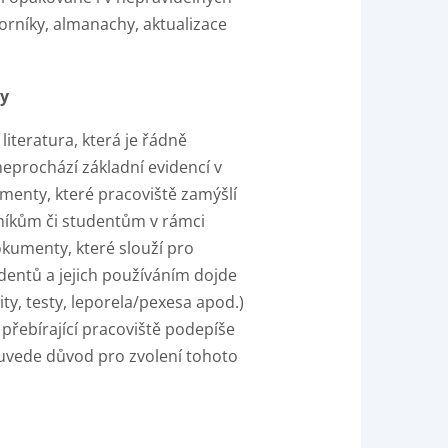
borníky, almanachy, aktualizace
by
literatura, která je řádně
eprochází základní evidencí v
menty, které pracoviště zamýšlí
níkům či studentům v rámci
kumenty, které slouží pro
dentů a jejich používáním dojde
ty, testy, leporela/pexesa apod.)
řebírající pracoviště podepíše
a uvede důvod pro zvolení tohoto