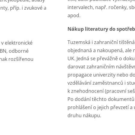
intervalech, např. ročenky, s
ty, příp. i zvukové a
apod.
Nákup literatury do spotře
Tuzemská i zahraniční tištěná 
 v elektronické
objednaná a nakoupená, ale n
ISBN, odborné
UK. Jedná se převážně o doku
inak rozšířenou
darovat zahraničním návštěv
propagace univerzity nebo do
vzdělávání zaměstnanců i stu
k znehodnocení (pracovní seši
Po dodání těchto dokumentů p
prohlášení o jejich převzetí 
druhu nákupu.