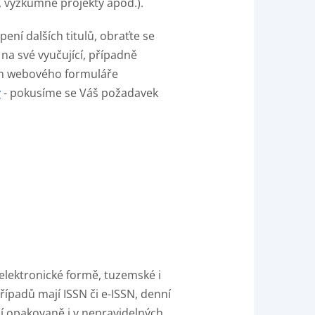
, výzkumné projekty apod.).
ní dalších titulů, obraťte se
 na své vyučující, případně
ím webového formuláře
y
- pokusíme se Váš požadavek
 elektronické formě, tuzemské i
případů mají ISSN či e-ISSN, denní
ící opakovaně i v nepravidelných