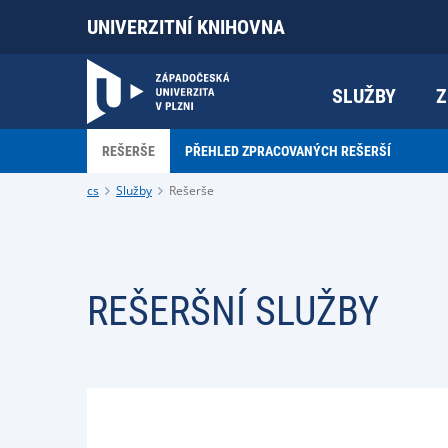
UNIVERZITNÍ KNIHOVNA
SLUŽBY
Z
REŠERŠE
PŘEHLED ZPRACOVANÝCH REŠERŠÍ
cs
Služby
Rešerše
REŠERŠNÍ SLUŽBY