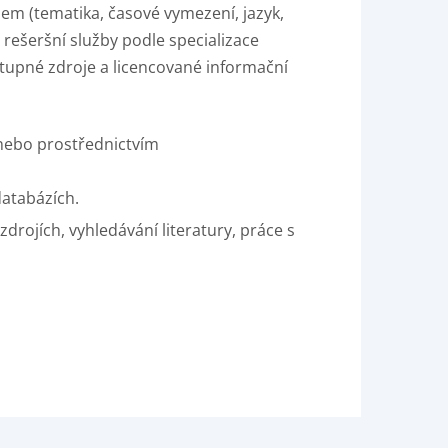
lem (tematika, časové vymezení, jazyk,
rešeršní služby podle specializace
stupné zdroje a licencované informační
 nebo prostřednictvím
databázích.
ojích, vyhledávání literatury, práce s