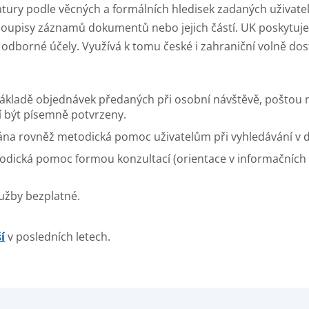
eratury podle věcných a formálních hledisek zadaných uživate
oupisy záznamů dokumentů nebo jejich částí. UK poskytuje 
 odborné účely. Využívá k tomu české i zahraniční volně do
základě objednávek předaných při osobní návštěvě, poštou
í být písemně potvrzeny.
vána rovněž metodická pomoc uživatelům při vyhledávání v 
ická pomoc formou konzultací (orientace v informačních zdr
užby bezplatné.
í
v posledních letech.