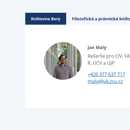
Knihovna Bory
Filozofická a právnická knih
Jan Malý
Rešerše pro CIV, FA
R, ÚCV a UJP
+420 377 637 717
malyj@uk.zcu.cz