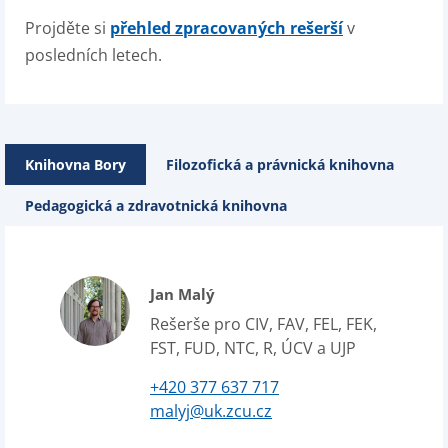
Projděte si
přehled zpracovaných rešerší
v
posledních letech.
Knihovna Bory
Filozofická a právnická knihovna
Pedagogická a zdravotnická knihovna
Jan Malý
Rešerše pro CIV, FAV, FEL, FEK,
FST, FUD, NTC, R, ÚCV a UJP
+420 377 637 717
malyj@uk.zcu.cz