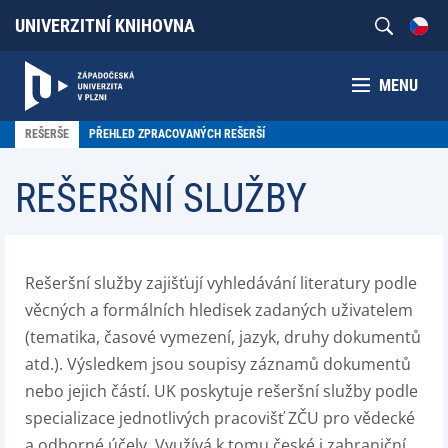
UNIVERZITNÍ KNIHOVNA
MENU
REŠERŠE
PŘEHLED ZPRACOVANÝCH REŠERŠÍ
REŠERŠNÍ SLUŽBY
Rešeršní služby zajišťují vyhledávání literatury podle
věcných a formálních hledisek zadaných uživatelem
(tematika, časové vymezení, jazyk, druhy dokumentů
atd.). Výsledkem jsou soupisy záznamů dokumentů
nebo jejich částí. UK poskytuje rešeršní služby podle
specializace jednotlivých pracovišť ZČU pro vědecké
a odborné účely. Využívá k tomu české i zahraniční