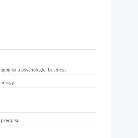
edagogika a psychologie, business
hnology
ě
 předpisu