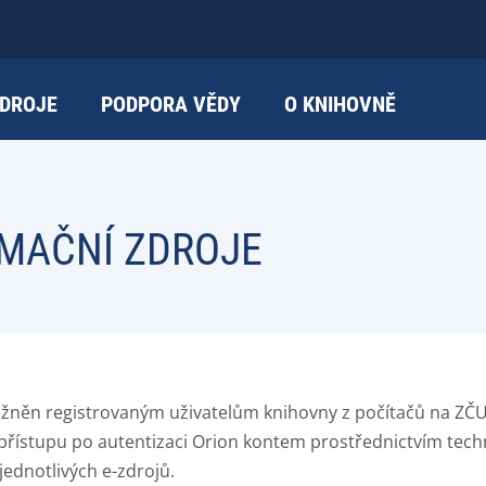
DROJE
PODPORA VĚDY
O KNIHOVNĚ
RMAČNÍ ZDROJE
žněn registrovaným uživatelům knihovny z počítačů na ZČU
přístupu po autentizaci Orion kontem prostřednictvím tech
jednotlivých e-zdrojů.