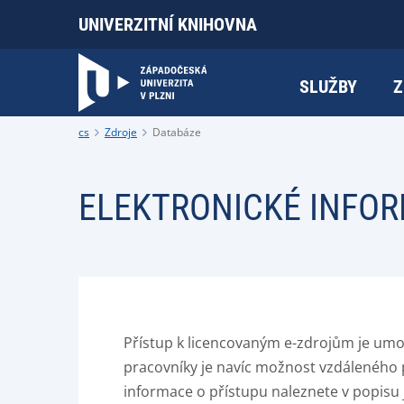
UNIVERZITNÍ KNIHOVNA
SLUŽBY
Z
cs
Zdroje
Databáze
ELEKTRONICKÉ INFO
Přístup k licencovaným e-zdrojům je umo
pracovníky je navíc možnost vzdáleného 
informace o přístupu naleznete v popisu 