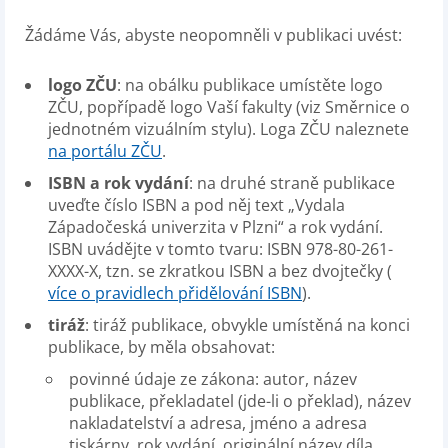
Žádáme Vás, abyste neopomněli v publikaci uvést:
logo ZČU
: na obálku publikace umístěte logo
ZČU, popřípadě logo Vaší fakulty (viz Směrnice o
jednotném vizuálním stylu). Loga ZČU naleznete
na portálu ZČU
.
ISBN a rok vydání
: na druhé straně publikace
uveďte číslo ISBN a pod něj text „Vydala
Západočeská univerzita v Plzni“ a rok vydání.
ISBN uvádějte v tomto tvaru: ISBN 978-80-261-
XXXX-X, tzn. se zkratkou ISBN a bez dvojtečky (
více o pravidlech přidělování ISBN
).
tiráž
: tiráž publikace, obvykle umístěná na konci
publikace, by měla obsahovat:
povinné údaje ze zákona: autor, název
publikace, překladatel (jde-li o překlad), název
nakladatelství a adresa, jméno a adresa
tiskárny, rok vydání, originální název díla