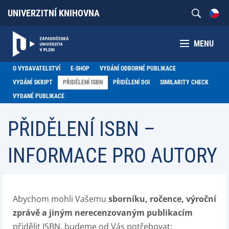
UNIVERZITNÍ KNIHOVNA
MENU
O VYDAVATELSTVÍ
E-SHOP
VYDÁNÍ ODBORNÉ PUBLIKACE
VYDÁNÍ SKRIPT
PŘIDĚLENÍ ISBN
PŘIDĚLENÍ DOI
SIMILARITY CHECK
VYDANÉ PUBLIKACE
PŘIDĚLENÍ ISBN –
INFORMACE PRO AUTORY
Abychom mohli Vašemu
sborníku, ročence, výroční
zprávě a jiným nerecenzovaným publikacím
přidělit ISBN, budeme od Vás potřebovat: