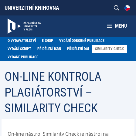
UNIVERZITNÍ KNIHOVNA
MENU
O VYDAVATELSTVÍ
E-SHOP
VYDÁNÍ ODBORNÉ PUBLIKACE
VYDÁNÍ SKRIPT
PŘIDĚLENÍ ISBN
PŘIDĚLENÍ DOI
SIMILARITY CHECK
VYDANÉ PUBLIKACE
ON-LINE KONTROLA
PLAGIÁTORSTVÍ –
SIMILARITY CHECK
On-line nástroj Similarity Check je nástroj na