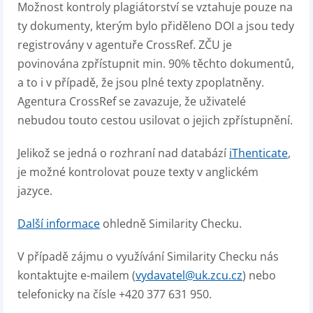
Možnost kontroly plagiátorství se vztahuje pouze na
ty dokumenty, kterým bylo přiděleno DOI a jsou tedy
registrovány v agentuře CrossRef. ZČU je
povinována zpřístupnit min. 90% těchto dokumentů,
a to i v případě, že jsou plné texty zpoplatněny.
Agentura CrossRef se zavazuje, že uživatelé
nebudou touto cestou usilovat o jejich zpřístupnění.
Jelikož se jedná o rozhraní nad databází
iThenticate
,
je možné kontrolovat pouze texty v anglickém
jazyce.
Další informace
ohledně Similarity Checku.
V případě zájmu o využívání Similarity Checku nás
kontaktujte e-mailem (
vydavatel@uk.zcu.cz
) nebo
telefonicky na čísle +420 377 631 950.