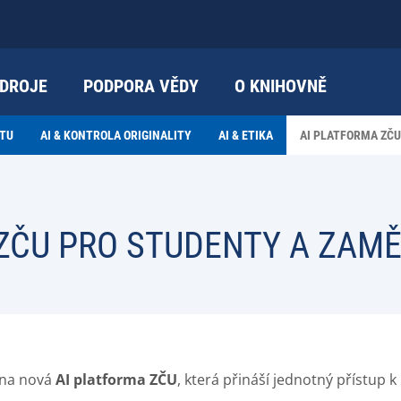
DROJE
PODPORA VĚDY
O KNIHOVNĚ
XTU
AI & KONTROLA ORIGINALITY
AI & ETIKA
AI PLATFORMA ZČU
 ZČU PRO STUDENTY A ZAM
ěna nová
AI platforma ZČU
, která přináší jednotný přístup