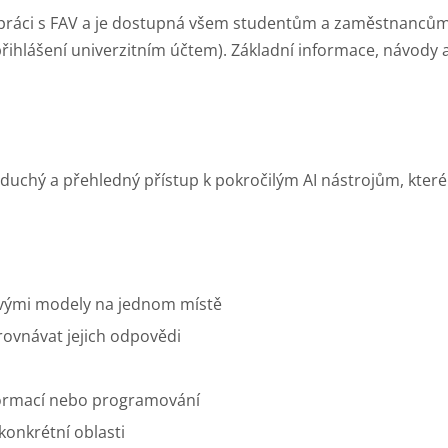
upráci s FAV a je dostupná všem studentům a zaměstnanců
řihlášení univerzitním účtem). Základní informace, návody a
duchý a přehledný přístup k pokročilým AI nástrojům, které 
vými modely na jednom místě
ovnávat jejich odpovědi
informací nebo programování
konkrétní oblasti