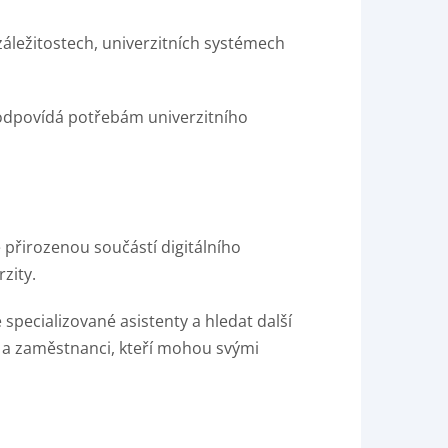
záležitostech, univerzitních systémech
ý odpovídá potřebám univerzitního
e přirozenou součástí digitálního
zity.
 specializované asistenty a hledat další
ti a zaměstnanci, kteří mohou svými