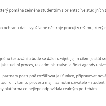
 který pomáhá zejména studentům s orientací ve studijních 
a ochranu dat – využívané nástroje pracují v režimu, kter
ného testování a bude se dále rozvíjet. Jejím cílem je stát s
 studijní proces, tak administrativní a řídicí agendy univer
i partnery postupně rozšiřovat její funkce, připravovat nové
itou roli v tomto procesu mají i samotní uživatelé – studen
by platforma co nejlépe odpovídala reálným potřebám.