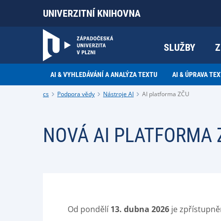
UNIVERZITNÍ KNIHOVNA
SLUŽBY
Z
AI & VYHLEDÁVÁNÍ A ANALÝZA TEXTU
AI & ÚPRAVA TE
cs
Podpora vědy
Nástroje AI
AI platforma ZČU
NOVÁ AI PLATFORMA
Od pondělí
13. dubna 2026
je zpřístupn