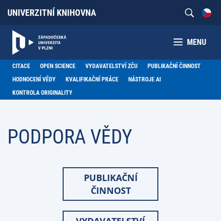
UNIVERZITNÍ KNIHOVNA
MENU
CITACE
OPEN SCIENCE
VYDAVATELSTVÍ ZČU
PUBLIKAČNÍ ČINNOST
HODNOCENÍ VĚDY
KVALIFIKAČNÍ PRÁCE
NÁSTROJE AI
KONTROLA ORIGINALITY
PODPORA VĚDY
PUBLIKAČNÍ
ČINNOST