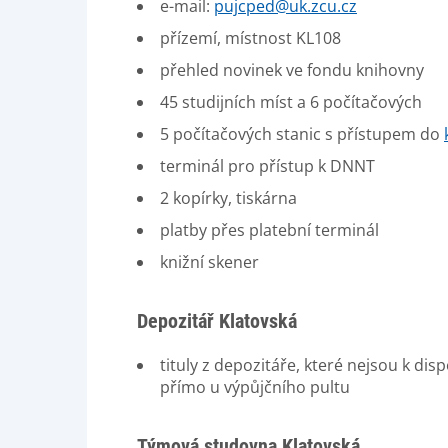
e-mail:
pujcped@uk.zcu.cz
přízemí, místnost KL108
přehled novinek ve fondu knihovny
45 studijních míst a 6 počítačových
5 počítačových stanic s přístupem do
terminál pro přístup k DNNT
2 kopírky, tiskárna
platby přes platební terminál
knižní skener
Depozitář Klatovská
tituly z depozitáře, které nejsou k d
přímo u výpůjčního pultu
Týmová studovna Klatovská